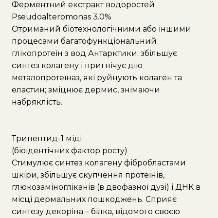
Ферментний екстракт водоростей
Pseudoalteromonas 3.0%
Отриманий біотехнологічними або іншими
процесами багатофункціональний
глікопротеїн з вод Антарктики: збільшує
синтез колагену і пригнічує дію
металопротеїназ, які руйнують колаген та
еластин; зміцнює дермис, знімаючи
набряклість.
Трипептид-1 міді
(біоідентічних фактор росту)
Стимулює синтез колагену фібробластами
шкіри, збільшує скупчення протеїнів,
глюкозаміногліканів (в двофазної дузі) і ДНК в
місці дермальних пошкоджень. Сприяє
синтезу декоріна – білка, відомого своєю