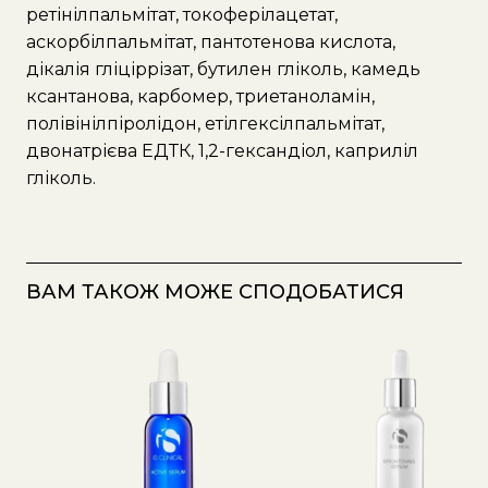
ретінілпальмітат, токоферілацетат,
аскорбілпальмітат, пантотенова кислота,
дікалія гліціррізат, бутилен гліколь, камедь
ксантанова, карбомер, триетаноламін,
полівінілпіролідон, етілгексілпальмітат,
двонатрієва ЕДТК, 1,2-гександіол, каприліл
гліколь.
ВАМ ТАКОЖ МОЖЕ СПОДОБАТИСЯ