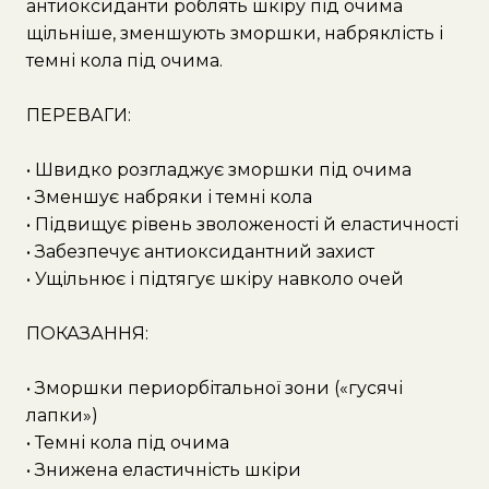
антиоксиданти роблять шкіру під очима
щільніше, зменшують зморшки, набряклість і
темні кола під очима.
ПЕРЕВАГИ:
• Швидко розгладжує зморшки під очима
• Зменшує набряки і темні кола
• Підвищує рівень зволоженості й еластичності
• Забезпечує антиоксидантний захист
• Ущільнює і підтягує шкіру навколо очей
ПОКАЗАННЯ:
• Зморшки периорбітальної зони («гусячі
лапки»)
• Темні кола під очима
• Знижена еластичність шкіри