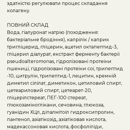
здатністю регулювати процес складання
колагену.
ПОВНИЙ СКЛАД
Вода, гіалуронат натрію (походження:
бактеріальне бродіння), капрілік / каприк
тригліцерид, гліцерин, ацетил октапептид-3,
гліцерил діалурат, екстракт ферменту бактерії
pseudoalteromonas, гідролізовані протеїни
пшениці, гідролізовані протеїни сої, трипептид
-10, цитрулін, трипептид-1, лецитин, кремній
диметил сілілат, диметикон, цетиловий спирт,
цетеариловий спирт, цетеарет-20,
гліцерілстереат, ПЕГ-100 стереат,
глюкозаміноглікани, сечовина, глюкоза,
гуанідин ХЦл, діпалмітоіл гидроксипролин,
пантенол, азіатікозід, азіатіковая кислота,
мадекассоновая кислота, фосфоліпіди,