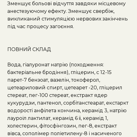
Зменшує больові відчуття завдяки місцевому
анестезуючому ефекту. Зменшує свербіж,
викликаний стимуляцією нервових закінчень
під час процесу загоєння.
ПОВНИЙ СКЛАД
Вода, гіалуронат натрію (походження:
бактеріальне бродіння), гліцерин, c 12-15
парет-7 бензоат, вазелін, токоферол,
цетеариловий спирт, цетеарет -20, гліцерил
стереат, пег-100 стереат, екстракт ядер
кукурудзи, пантенол, сорбітанстеарат, екстаркт
водорості анфілета кончина, керамід 3, натрію
лауроіл лактилат, керамід 6 ii, керамід 1,
холестерин, фітосфінгозин, пег-8, екстракт
вівса, сополімер поліетилену-8 і насиченого