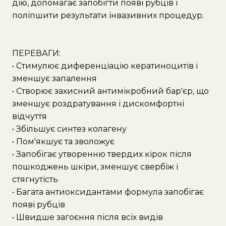
дію, допомагає запобігти появі рубців і
поліпшити результати інвазивних процедур.
ПЕРЕВАГИ:
• Стимулює диференціацію кератиноцитів і
зменшує запалення
• Створює захисний антимікробний бар'єр, що
зменшує роздратування і дискомфортні
відчуття
• Збільшує синтез колагену
• Пом'якшує та зволожує
• Запобігає утворенню твердих кірок після
пошкоджень шкіри, зменшує свербіж і
стягнутість
• Багата антиоксидантами формула запобігає
появі рубців
• Швидше загоєння після всіх видів