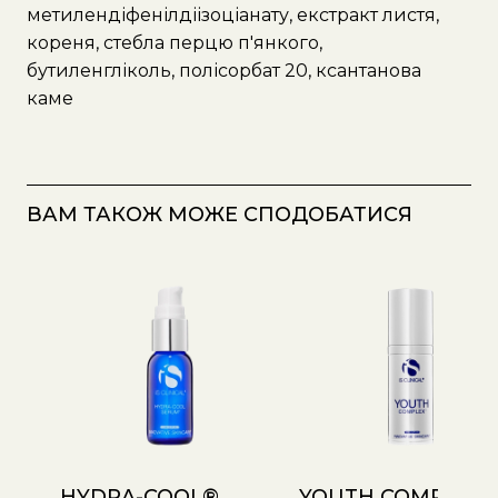
метилендіфенілдіізоціанату, екстракт листя,
кореня, стебла перцю п'янкого,
бутиленгліколь, полісорбат 20, ксантанова
каме
ВАМ ТАКОЖ МОЖЕ СПОДОБАТИСЯ
HYDRA-COOL®
YOUTH COMPLEX