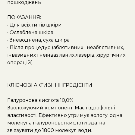
пошкоджень
ПОКАЗАННЯ:
• Для всіх типів шкіри
• Ослаблена шкіра
• Зневоднена, суха шкіра
• Після процедур (аблятивних і неаблятивних,
інвазивних і неінвазивних лазерів, хірургічних
операцій)
КЛЮЧОВІ АКТИВНІ ІНГРЕДІЄНТИ
Гіалуронова кислота 10,0%
Зволожуючий компонент. Має гідрофільні
властивості. Ефективно утримує вологу: одна
молекула гіалуронової кислоти здатна
зв'язувати до 1800 молекул води.