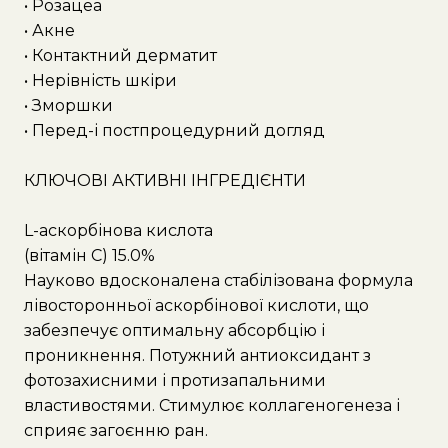
• Розацеа
• Акне
• Контактний дерматит
• Нерівність шкіри
• Зморшки
• Перед-і постпроцедурний догляд
КЛЮЧОВІ АКТИВНІ ІНГРЕДІЄНТИ
L-аскорбінова кислота
(вітамін С) 15.0%
Науково вдосконалена стабілізована формула
лівосторонньої аскорбінової кислоти, що
забезпечує оптимальну абсорбцію і
проникнення. Потужний антиоксидант з
фотозахисними і протизапальними
властивостями. Стимулює коллагеногенеза і
сприяє загоєнню ран.