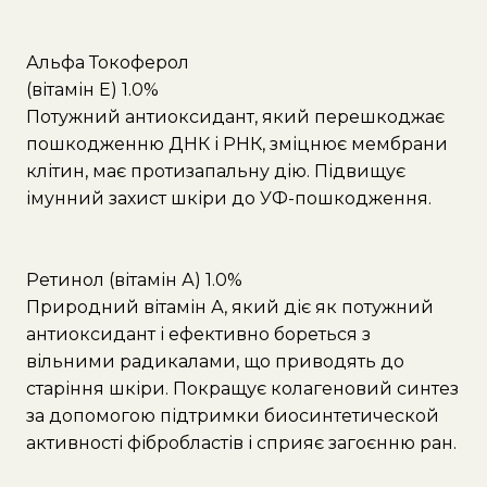
Альфа Токоферол
(вітамін Е) 1.0%
Потужний антиоксидант, який перешкоджає
пошкодженню ДНК і РНК, зміцнює мембрани
клітин, має протизапальну дію. Підвищує
імунний захист шкіри до УФ-пошкодження.
Ретинол (вітамін А) 1.0%
Природний вітамін А, який діє як потужний
антиоксидант і ефективно бореться з
вільними радикалами, що приводять до
старіння шкіри. Покращує колагеновий синтез
за допомогою підтримки биосинтетической
активності фібробластів і сприяє загоєнню ран.