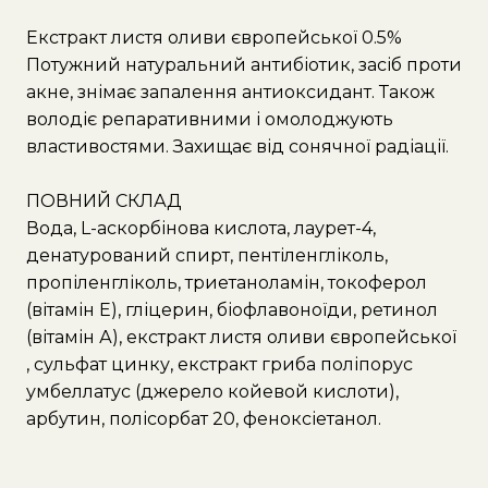
Екстракт листя оливи європейської 0.5%
Потужний натуральний антибіотик, засіб проти
акне, знімає запалення антиоксидант. Також
володіє репаративними і омолоджують
властивостями. Захищає від сонячної радіації.
ПОВНИЙ СКЛАД
Вода, L-аскорбінова кислота, лаурет-4,
денатурований спирт, пентіленгліколь,
пропіленгліколь, триетаноламін, токоферол
(вітамін Е), гліцерин, біофлавоноїди, ретинол
(вітамін А), екстракт листя оливи європейської
, сульфат цинку, екстракт гриба поліпорус
умбеллатус (джерело койевой кислоти),
арбутин, полісорбат 20, феноксіетанол.