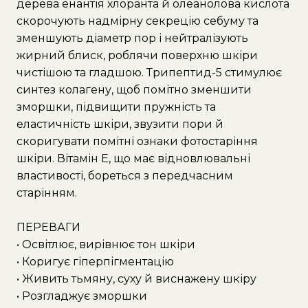
дерева енантія хлоранта й олеанолова кислота
скорочують надмірну секрецію себуму та
зменшують діаметр пор і нейтралізують
жирний блиск, роблячи поверхню шкіри
чистішою та гладшою. Трипептид-5 стимулює
синтез колагену, щоб помітно зменшити
зморшки, підвищити пружність та
еластичність шкіри, звузити пори й
скоригувати помітні ознаки фотостаріння
шкіри. Вітамін E, що має відновлювальні
властивості, бореться з передчасним
старінням.
ПЕРЕВАГИ
• Освітлює, вирівнює тон шкіри
• Коригує гіперпігментацію
• Живить тьмяну, суху й виснажену шкіру
• Розгладжує зморшки