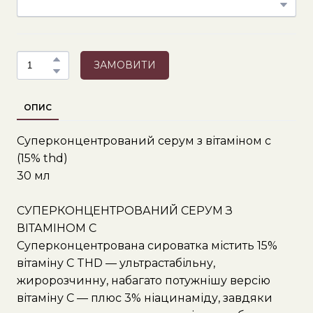
ЗАМОВИТИ
ОПИС
Суперконцентрований серум з вітаміном с
(15% thd)
30 мл
СУПЕРКОНЦЕНТРОВАНИЙ СЕРУМ З
ВІТАМІНОМ С
Суперконцентрована сироватка містить 15%
вітаміну C THD — ультрастабільну,
жиророзчинну, набагато потужнішу версію
вітаміну C — плюс 3% ніацинаміду, завдяки