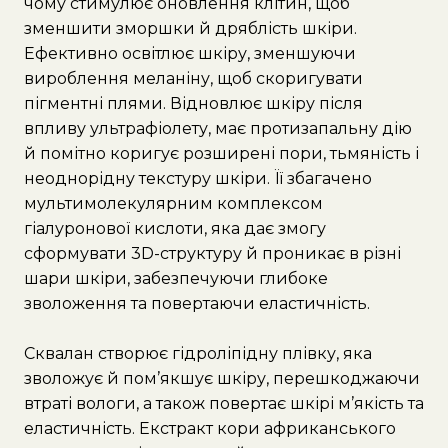
чому стимулює оновлення клітин, щоб
зменшити зморшки й дряблість шкіри.
Ефективно освітлює шкіру, зменшуючи
вироблення меланіну, щоб скоригувати
пігментні плями. Відновлює шкіру після
впливу ультрафіолету, має протизапальну дію
й помітно коригує розширені пори, тьмяність і
неоднорідну текстуру шкіри. Її збагачено
мультимолекулярним комплексом
гіалуронової кислоти, яка дає змогу
сформувати 3D-структуру й проникає в різні
шари шкіри, забезпечуючи глибоке
зволоження та повертаючи еластичність.
Сквалан створює гідроліпідну плівку, яка
зволожує й пом’якшує шкіру, перешкоджаючи
втраті вологи, а також повертає шкірі м’якість та
еластичність. Екстракт кори африканського